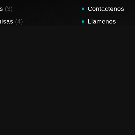
s
(3)
Contactenos
isas
(4)
Llamenos
mes
(4)
Estimados
resos
(10)
¡Dios los bendiga! 
ulación
(4)
T&C
PP
 Reserved.