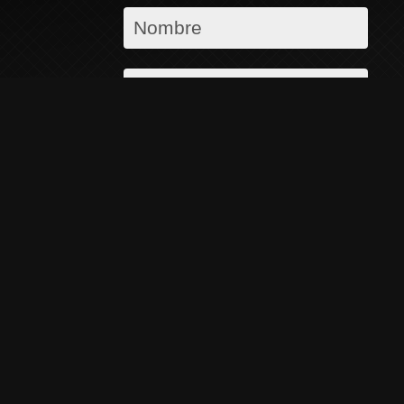
Devolver Llamada
🏻
Comparte