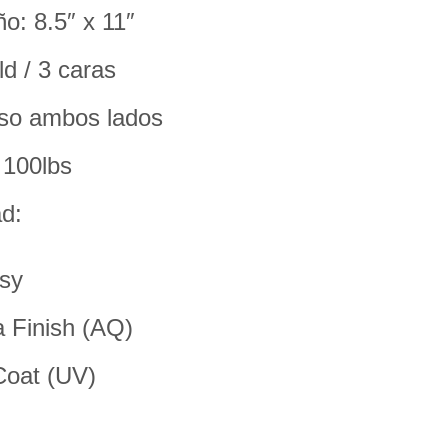
o: 8.5″ x 11″
ld / 3 caras
so ambos lados
 100lbs
d:
sy
 Finish (AQ)
oat (UV)