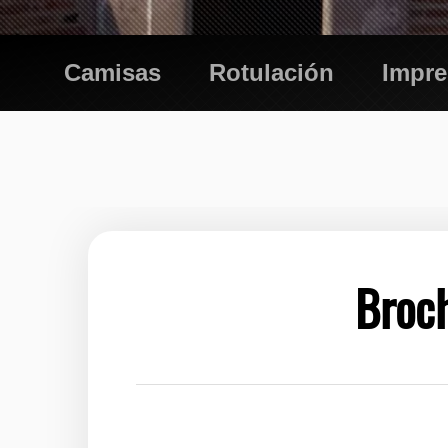
Camisas
Rotulación
Impr
Broch