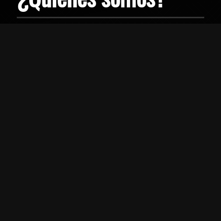
Somos una empresa boricua que
tuvo sus comienzos el 2001 y en el
2017, dimos un salto hacia el
internet.
Cordialmente, Luis Trinidad
Categorias