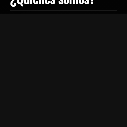
Somos una empresa boricua que
tuvo sus comienzos el 2001 y en el
2017, dimos un salto hacia el
internet.
Cordialmente, Luis Trinidad
Categorias