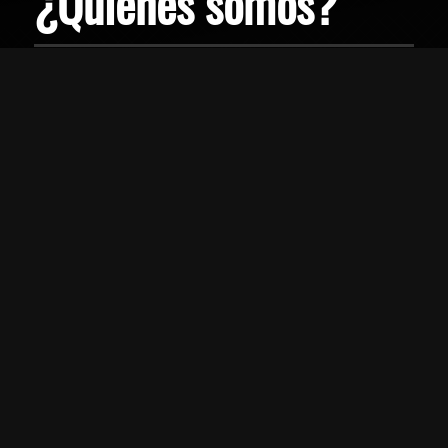
¿Quienes somos?
Somos una empresa boricua que
tuvo sus comienzos el 2001 y en el
2017, dimos un salto hacia el
internet.
Cordialmente, Luis Trinidad
Categorias