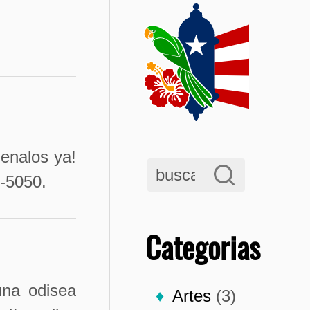
denalos ya!
6-5050.
Categorias
una odisea
Artes
(3)