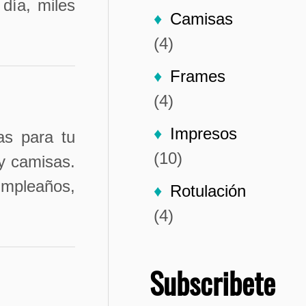
 día, miles
Camisas
(4)
Frames
(4)
Impresos
as para tu
(10)
 y camisas.
umpleaños,
Rotulación
(4)
Subscribete